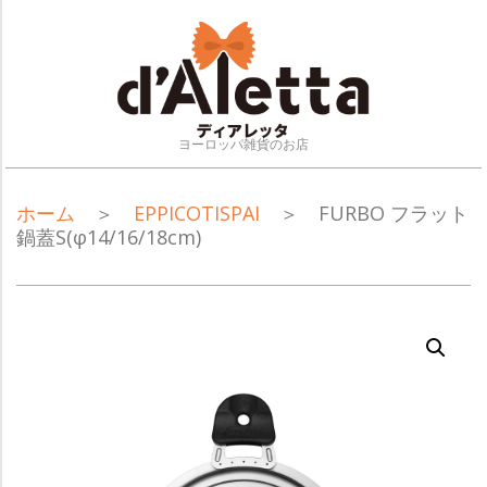
Skip
to
content
ヨーロッパ雑貨のお店
NAVIGATION
ホーム
＞
EPPICOTISPAI
＞ FURBO フラット
MENU
鍋蓋S(φ14/16/18cm)