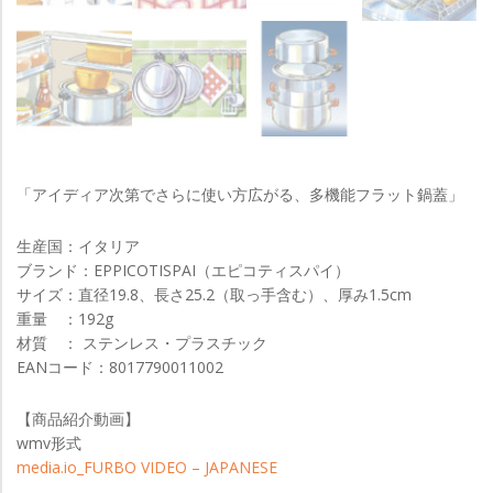
「アイディア次第でさらに使い方広がる、多機能フラット鍋蓋」
生産国：イタリア
ブランド：EPPICOTISPAI（エピコティスパイ）
サイズ：直径19.8、長さ25.2（取っ手含む）、厚み1.5cm
重量 ：192g
材質 ： ステンレス・プラスチック
EANコード：8017790011002
【商品紹介動画】
wmv形式
media.io_FURBO VIDEO – JAPANESE