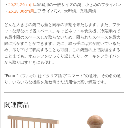
・
20,22,24cm用
…家庭用の一般サイズの鍋、小さめのフライパン
フライパン
・
26,28,30cm用
…
、大型鍋、業務用鍋
どんな大きさの鍋でも蓋と同様の役割を果たします。また、フラ
ットな形なので省スペース。キャビネットや食洗機、冷蔵庫内で
も最小限のスペースしか取らないため、限られたスペースを最大
限に活かすことができます。更に、取っ手には穴が開いているた
め、吊り下げて収納することも可能。この鍋蓋の上で調理をする
ことまでも。オムレツをひっくり返したり、ケーキをフライパン
から取り出すときにも便利。
“Furbo”（フルボ）はイタリア語で”スマート”の意味。その名の通
り、いろいろな機能を兼ね備えた汎用性の高い鍋蓋です。
関連商品