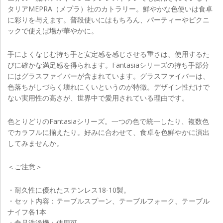
タリアMEPRA（メプラ）社のカトラリー。鮮やかな色使いは食卓
に彩りを与えます。普段使いにはもちろん、パーティーやピクニ
ックで使えば場が華やかに。
手によくなじむ持ち手と安定感を感じさせる重さは、使用するた
びに確かな満足感を得られます。Fantasiaシリーズの持ち手部分
にはグラスファイバーが含まれています。グラスファイバーは、
色落ちがしづらく壊れにくいというのが特徴。デザイン性だけで
ない実用性の高さが、世界中で愛用されている理由です。
色とりどりのFantasiaシリーズ。一つの色で統一したり、複数色
でカラフルに揃えたり。好みに合わせて、食卓を色鮮やかに演出
してみませんか。
＜ご注意＞
・耐久性に優れたステンレス18-10製。
・
セット内容：テーブルスプーン、テーブルフォーク、テーブル
ナイフ各1本
・
食品洗浄機：使用可